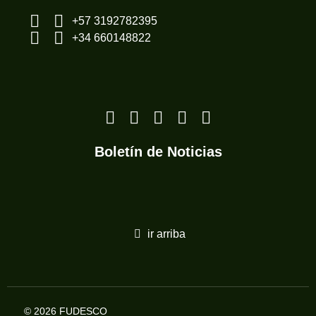
+57 3192782395
+34 660148822
Boletín de Noticias
ir arriba
© 2026 FUDESCO