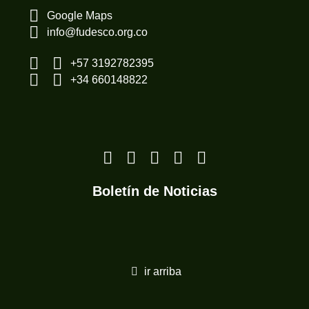
Google Maps
info@fudesco.org.co
+57 3192782395
+34 660148822
Boletín de Noticias
ir arriba