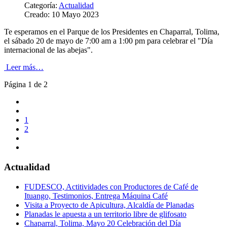
Categoría:
Actualidad
Creado: 10 Mayo 2023
Te esperamos en el Parque de los Presidentes en Chaparral, Tolima,
el sábado 20 de mayo de 7:00 am a 1:00 pm para celebrar el "Día
internacional de las abejas".
Leer más…
Página 1 de 2
1
2
Actualidad
FUDESCO, Actitividades con Productores de Café de
Ituango, Testimonios, Entrega Máquina Café
Visita a Proyecto de Apicultura, Alcaldía de Planadas
Planadas le apuesta a un territorio libre de glifosato
Chaparral, Tolima, Mayo 20 Celebración del Día