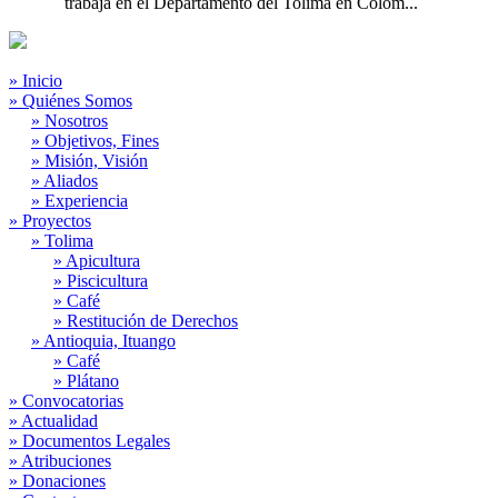
trabaja en el Departamento del Tolima en Colom...
» Inicio
» Quiénes Somos
» Nosotros
» Objetivos, Fines
» Misión, Visión
» Aliados
» Experiencia
» Proyectos
» Tolima
» Apicultura
» Piscicultura
» Café
» Restitución de Derechos
» Antioquia, Ituango
» Café
» Plátano
» Convocatorias
» Actualidad
» Documentos Legales
» Atribuciones
» Donaciones