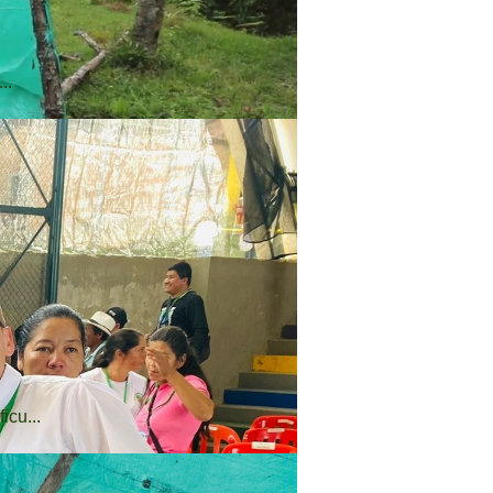
..
icu...