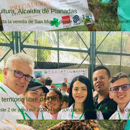
ultura, Alcaldía de Planadas
sita la vereda de San Miguel donde el Sr. Andrés Velazco tiene .
erritorio libre de glifosato
de junio del 2023 al foro ¡Un pacto por la naturaleza, la caf