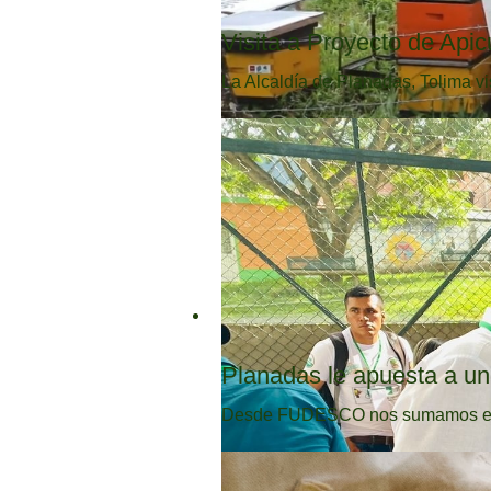
Visita a Proyecto de Apic
La Alcaldía de Planadas, Tolima vi
Planadas le apuesta a un t
Desde FUDESCO nos sumamos este 2 