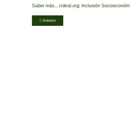
Saber más...
cideal.org: Inclusión Socioeconóm
Artículo anterior: La Polinización es Vital
Anterior