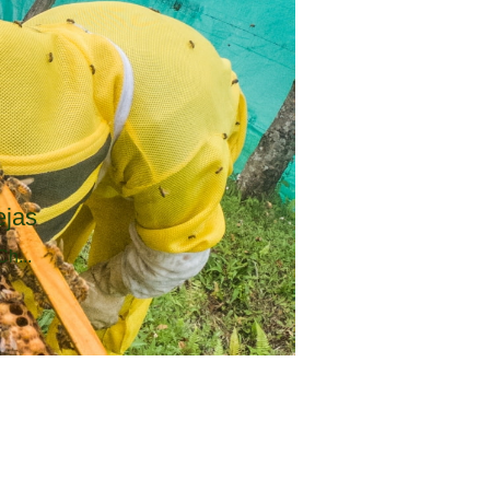
ejas
Ch...