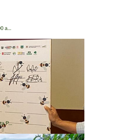
 a...
a P...